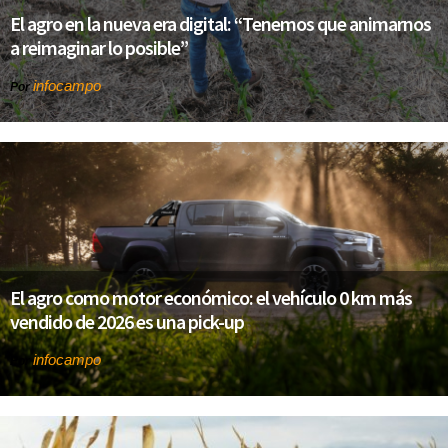
El agro en la nueva era digital: “Tenemos que animarnos
a reimaginar lo posible”
infocampo
Por
El agro como motor económico: el vehículo 0 km más
vendido de 2026 es una pick-up
infocampo
Por