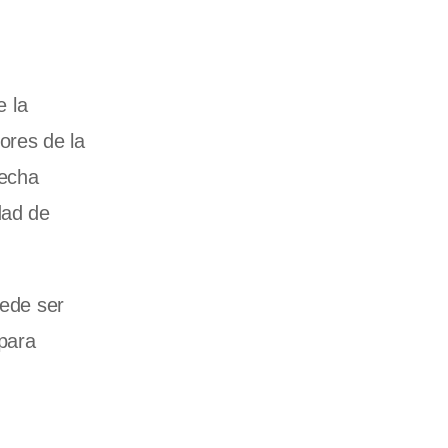
e la
ores de la
fecha
idad de
uede ser
 para