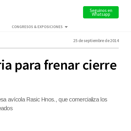
Seguinos en
Whatsapp
CONGRESOS & EXPOSICIONES
25 de septiembre de 2014
ria para frenar cierre
resa avícola Rasic Hnos., que comercializa los
leados