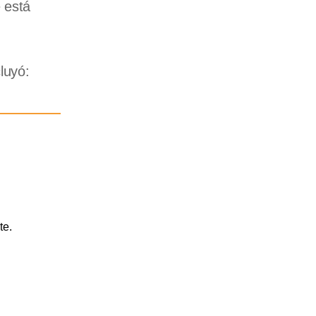
 está
luyó:
te.