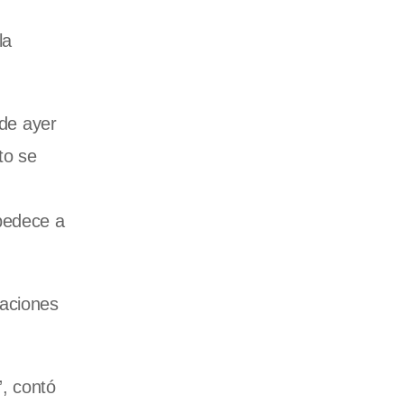
la
 de ayer
to se
bedece a
raciones
”, contó