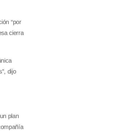
ción “por
sa cierra
única
”, dijo
 un plan
 compañía