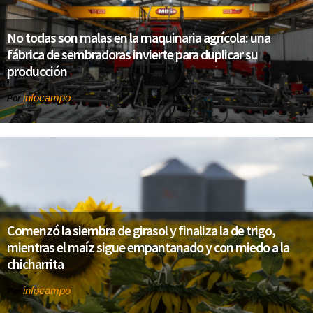
No todas son malas en la maquinaria agrícola: una
fábrica de sembradoras invierte para duplicar su
producción
infocampo
Por
Comenzó la siembra de girasol y finaliza la de trigo,
mientras el maíz sigue empantanado y con miedo a la
chicharrita
infocampo
Por