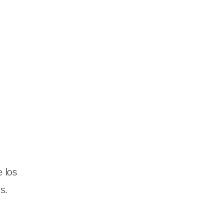
 los
s.