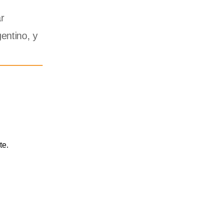
r
entino, y
te.