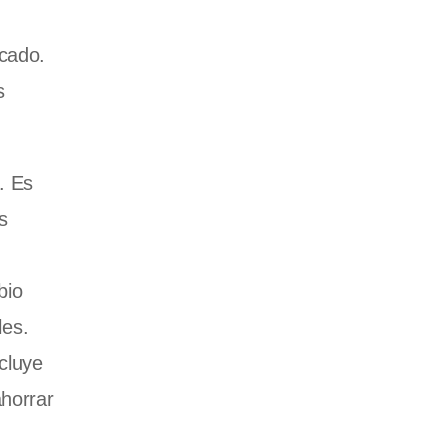
rcado.
s
. Es
s
bio
les.
cluye
horrar