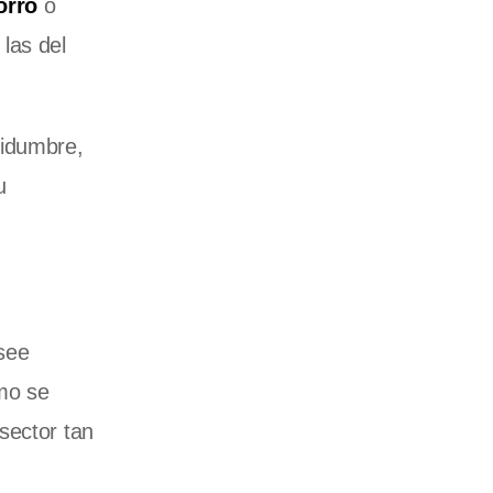
orro
o
las del
tidumbre,
u
see
ómo se
sector tan