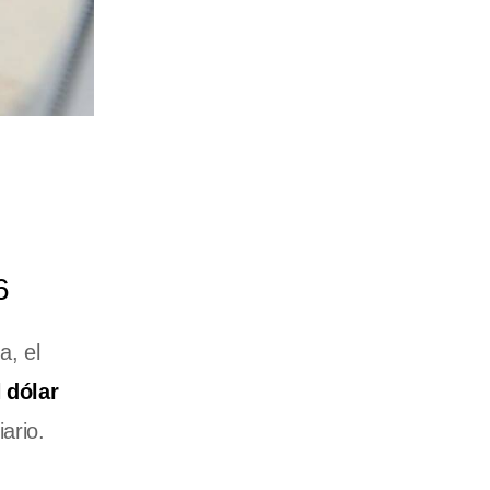
6
a, el
l
dólar
ario.