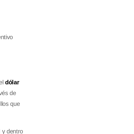
entivo
el
dólar
vés de
llos que
 y dentro