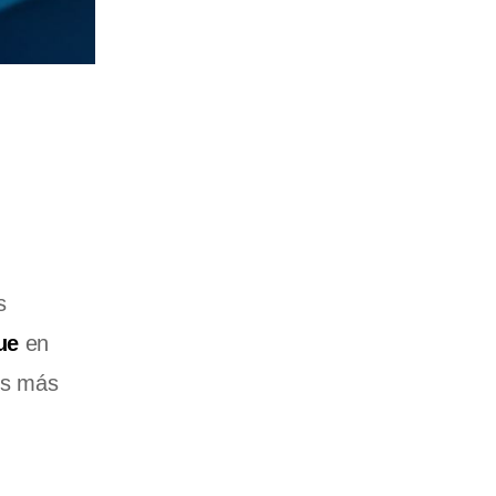
s
ue
en
les más