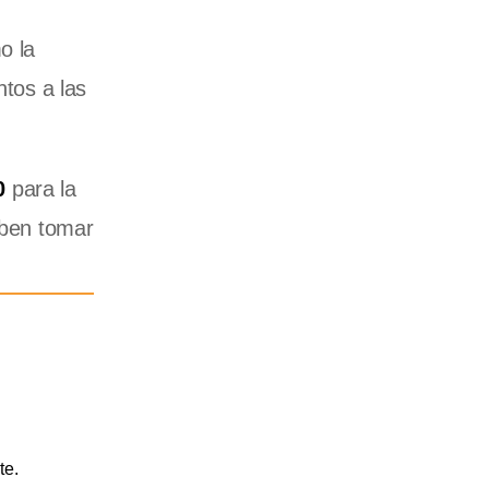
o la
ntos a las
.
0
para la
eben tomar
te.