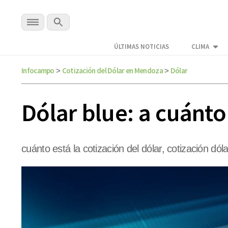
ÚLTIMAS NOTICIAS
CLIMA
Infocampo
Cotización del Dólar en Mendoza
Dólar
>
>
Dólar blue: a cuánt
cuánto está la cotización del dólar, cotización dóla