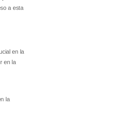
eso a esta
cial en la
r en la
n la