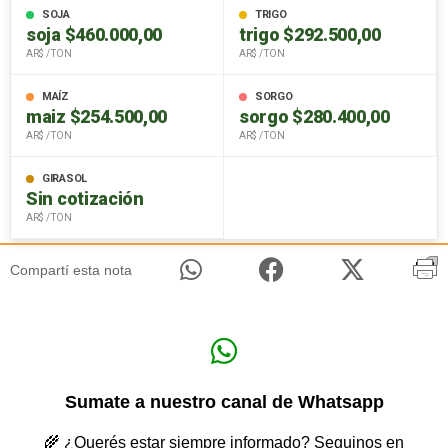
SOJA
TRIGO
soja $460.000,00
trigo $292.500,00
AR$ / TON
AR$ / TON
MAÍZ
SORGO
maiz $254.500,00
sorgo $280.400,00
AR$ / TON
AR$ / TON
GIRASOL
Sin cotización
AR$ / TON
Compartí esta nota
Sumate a nuestro canal de Whatsapp
🌾 ¿Querés estar siempre informado? Seguinos en