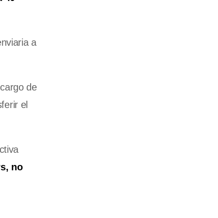
nviaria a
 cargo de
erir el
ctiva
s, no