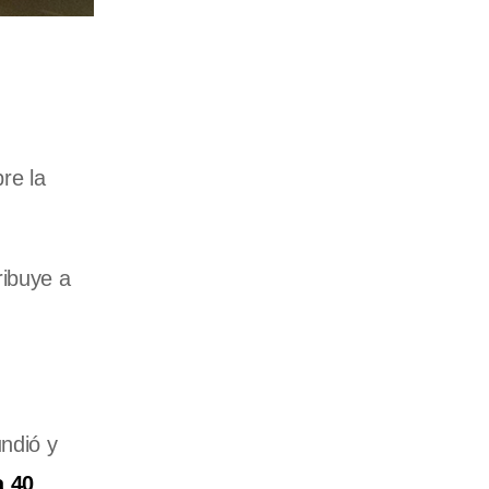
re la
ribuye a
undió y
a 40