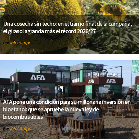
Una cosecha sin techo: en el tramo final de la campaña,
el girasol agranda más el récord 2026/27
infocampo
Por
AFA pone una condición para su millonaria inversión en
bioetanol: que se apruebe la nueva ley de
biocombustibles
infocampo
Por