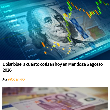
Dólar blue: a cuánto cotizan hoy en Mendoza 6 agosto
2026
infocampo
Por