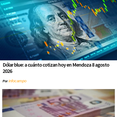
Dólar blue: a cuánto cotizan hoy en Mendoza 8 agosto
2026
infocampo
Por