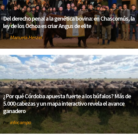
Del derecho penal a la genética bovina: en Chascomús, la
ley de los Ochoa es criar Angus de elite
Manuela Herzel
Por
¿Por qué Córdoba apuesta fuerte a los búfalos? Más de
5.000 cabezas y un mapa interactivo revela el avance
ganadero
infocampo
Por