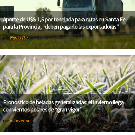
Aporte de U$S 1,5 por tonelada para rutas en Santa Fe:
para la Provincia, “deben pagarlo las exportadoras”
Favio Re
Por
Pronóstico de heladas generalizadas: el invierno llega
con vientos polares de “gran vigor”
infocampo
Por