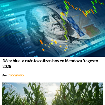
Dólar blue: a cuánto cotizan hoy en Mendoza 9 agosto
2026
infocampo
Por