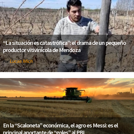
“La situación es catastrófica”: el drama de un pequeño
productor vitivinícola de Mendoza
Lucas Mich
Por
En la “Scaloneta” económica, el agro es Messi: es el
principal aportante de “goles” al PBI