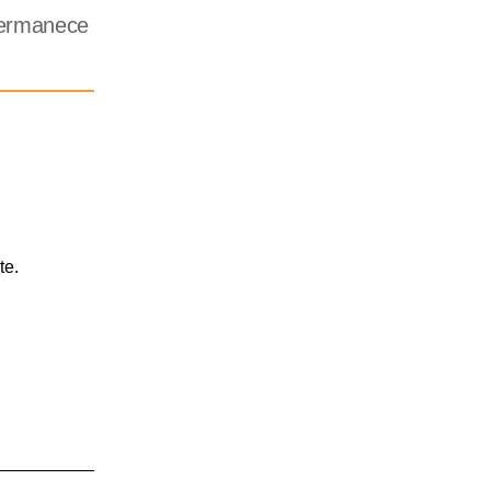
permanece
te.