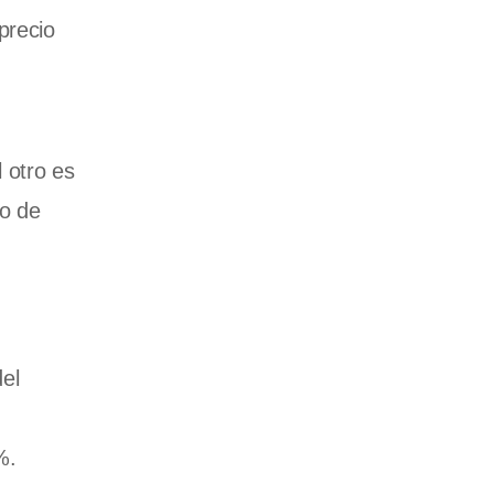
precio
 otro es
do de
del
%.