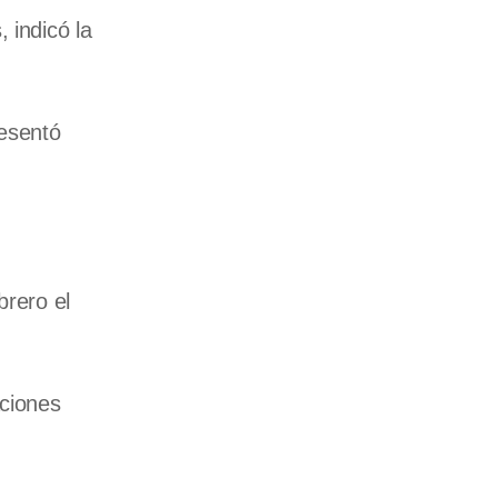
 indicó la
resentó
brero el
aciones