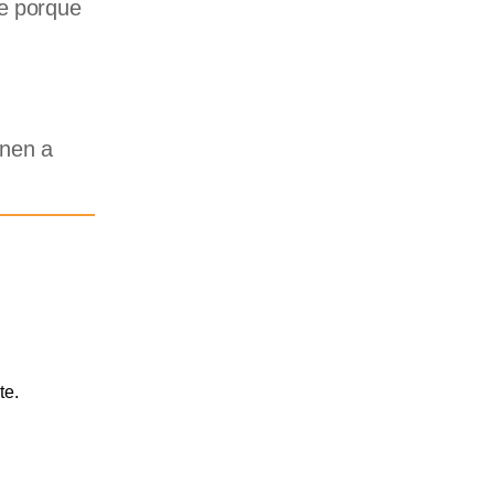
te porque
enen a
te.