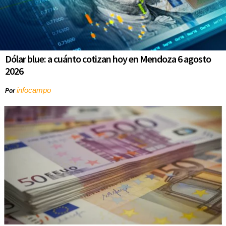
Dólar blue: a cuánto cotizan hoy en Mendoza 6 agosto
2026
infocampo
Por