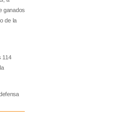
de ganados
o de la
s 114
la
 defensa