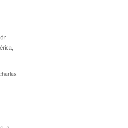
ión
érica,
charlas
s, a