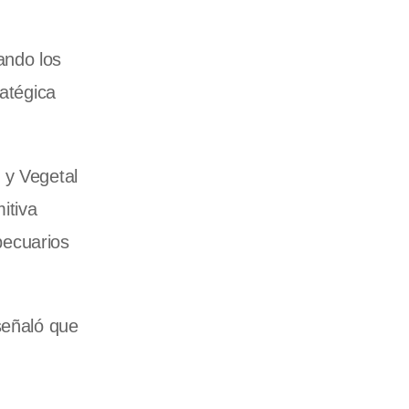
ando los
ratégica
 y Vegetal
itiva
pecuarios
señaló que