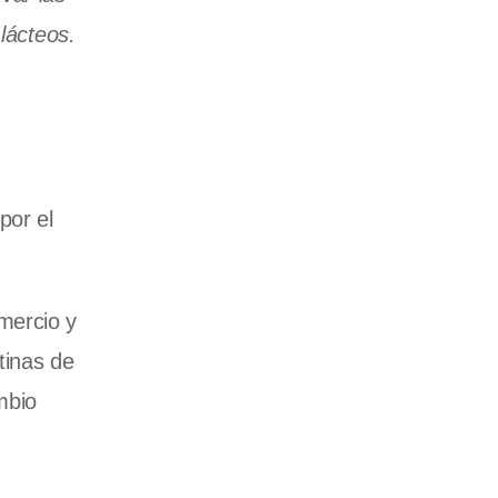
lácteos.
por el
mercio y
tinas de
mbio