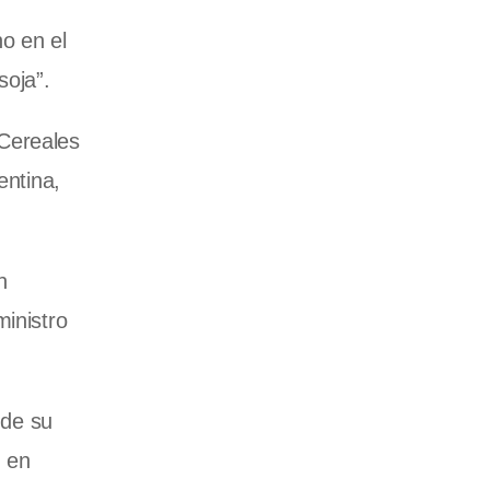
o en el
soja”.
 Cereales
entina,
n
ministro
 de su
n en