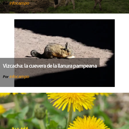
infocampo
Por
Vizcacha: la cuevera de la llanura pampeana
infocampo
Por