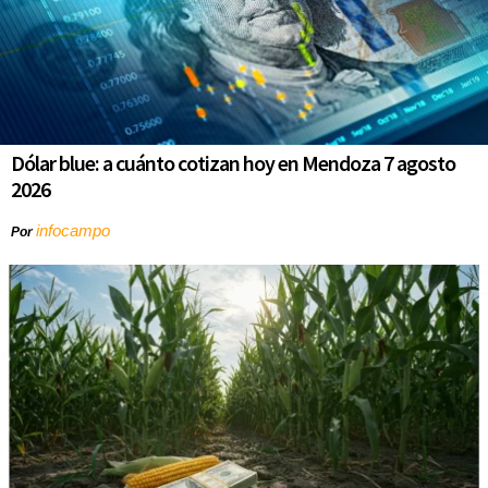
Dólar blue: a cuánto cotizan hoy en Mendoza 7 agosto
2026
infocampo
Por