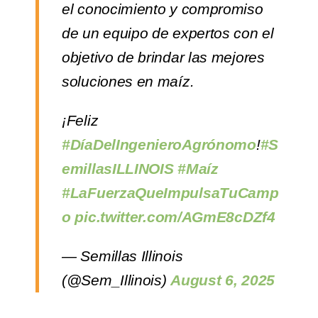
el conocimiento y compromiso
de un equipo de expertos con el
objetivo de brindar las mejores
soluciones en maíz.
¡Feliz
#DíaDelIngenieroAgrónomo
!
#S
emillasILLINOIS
#Maíz
#LaFuerzaQueImpulsaTuCamp
o
pic.twitter.com/AGmE8cDZf4
— Semillas Illinois
(@Sem_Illinois)
August 6, 2025