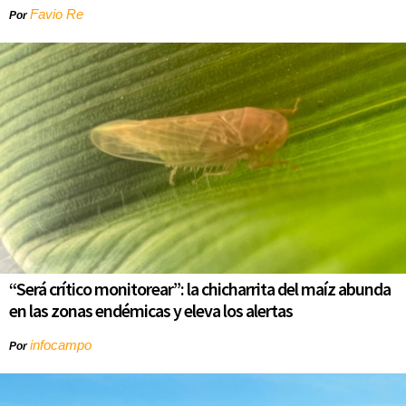
Favio Re
Por
“Será crítico monitorear”: la chicharrita del maíz abunda
en las zonas endémicas y eleva los alertas
infocampo
Por