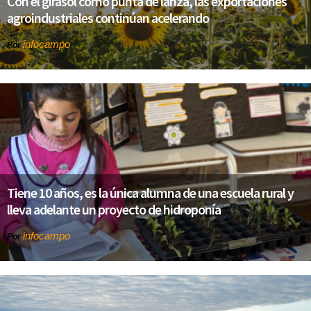
Con el girasol como punta de lanza, las exportaciones
agroindustriales continúan acelerando
infocampo
Por
Tiene 10 años, es la única alumna de una escuela rural y
lleva adelante un proyecto de hidroponía
infocampo
Por