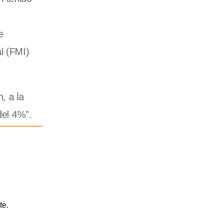
e
l (FMI)
, a la
del 4%”.
te.