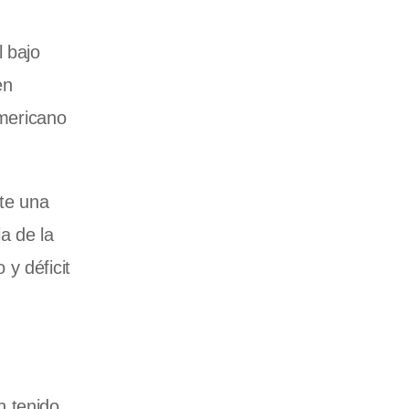
l bajo
en
americano
nte una
a de la
y déficit
n tenido