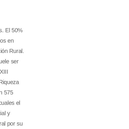
s. El 50%
ios en
ión Rural.
uele ser
XIII
 Riqueza
en 575
cuales el
ial y
ral por su