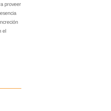
ra proveer
resencia
oncreción
 el
.