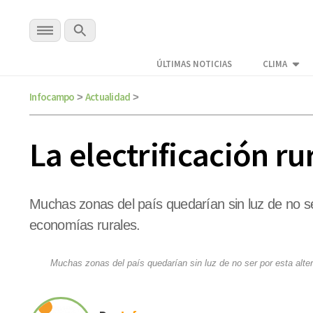
ÚLTIMAS NOTICIAS
CLIMA
Infocampo
Actualidad
>
>
La electrificación r
Muchas zonas del país quedarían sin luz de no ser
economías rurales.
Muchas zonas del país quedarían sin luz de no ser por esta alter