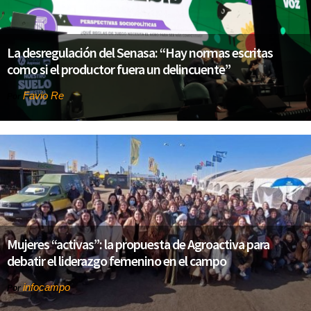
La desregulación del Senasa: “Hay normas escritas
como si el productor fuera un delincuente”
Favio Re
Por
Mujeres “activas”: la propuesta de Agroactiva para
debatir el liderazgo femenino en el campo
infocampo
Por