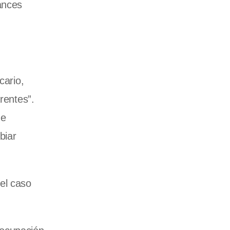
ances
cario,
rentes”.
de
biar
el caso