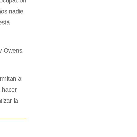
eocupación
ños nadie
está
ey Owens.
ermitan a
a hacer
izar la