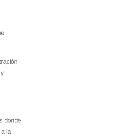
ue
tración
 y
es donde
a la