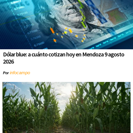
Dólar blue: a cuánto cotizan hoy en Mendoza 9 agosto
2026
infocampo
Por