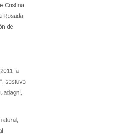
e Cristina
sa Rosada
ón de
 2011 la
”, sostuvo
Guadagni,
natural,
al