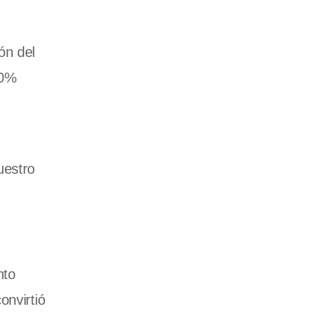
ón del
40%
.
uestro
nto
onvirtió