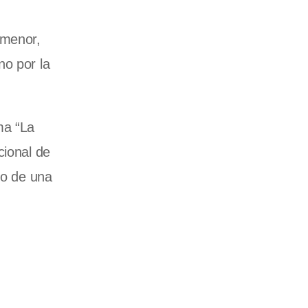
 menor,
no por la
ma “La
cional de
go de una