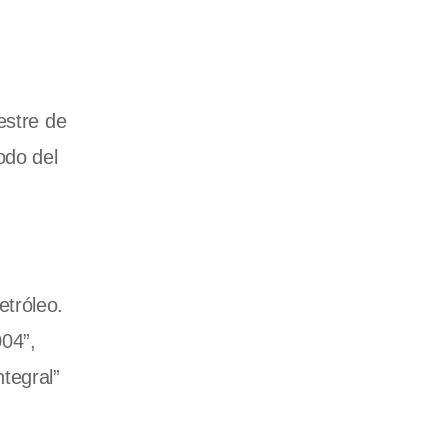
estre de
odo del
etróleo.
004”,
ntegral”