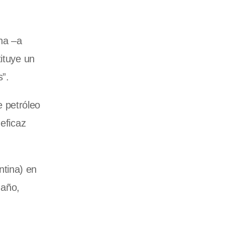
ina –a
ituye un
”.
 petróleo
eficaz
ntina) en
 año,