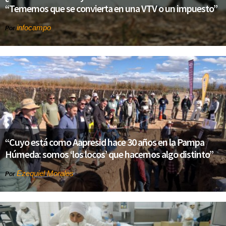
“Tememos que se convierta en una VTV o un impuesto”
infocampo
Por
“Cuyo está como Aapresid hace 30 años en la Pampa
Húmeda: somos ‘los locos’ que hacemos algo distinto”
Ezequiel Morales
Por