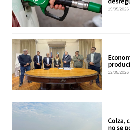
desregu
19/05/2026
Economí
produci
12/05/2026
Colza, 
no se p