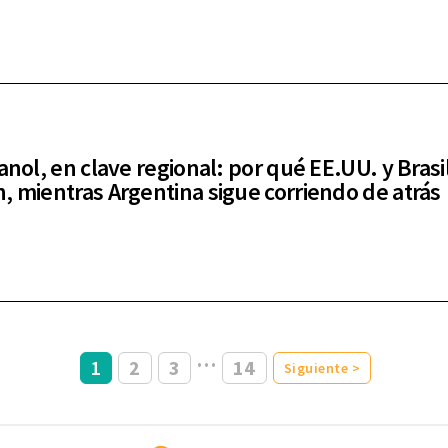
anol, en clave regional: por qué EE.UU. y Brasi
, mientras Argentina sigue corriendo de atrás
…
1
2
3
14
Siguiente >