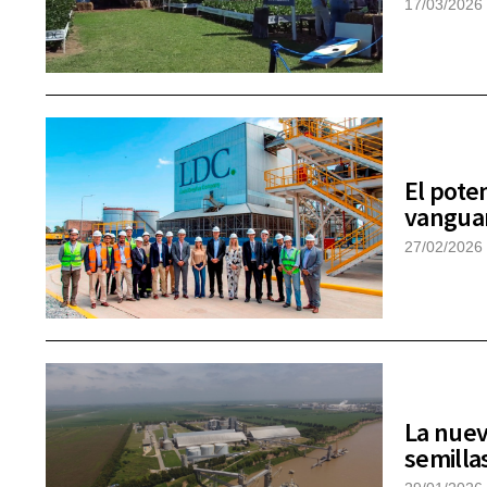
17/03/2026
El pote
vanguar
27/02/2026
La nuev
semilla