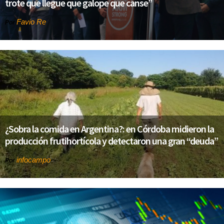
trote que llegue que galope que canse”
Favio Re
Por
¿Sobra la comida en Argentina?: en Córdoba midieron la
producción frutihortícola y detectaron una gran “deuda”
infocampo
Por