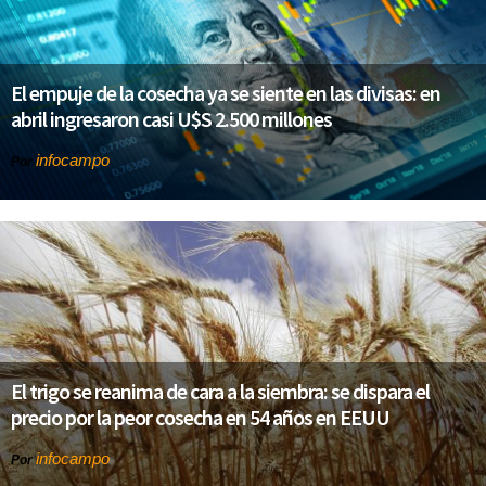
El empuje de la cosecha ya se siente en las divisas: en
abril ingresaron casi U$S 2.500 millones
infocampo
Por
El trigo se reanima de cara a la siembra: se dispara el
precio por la peor cosecha en 54 años en EEUU
infocampo
Por