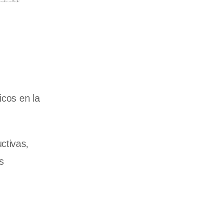
icos en la
ctivas,
s