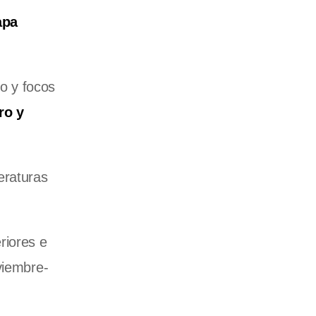
apa
lo y focos
ro y
eraturas
riores e
viembre-