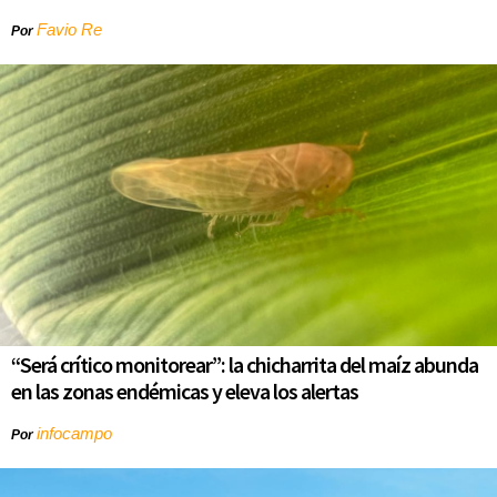
Favio Re
Por
“Será crítico monitorear”: la chicharrita del maíz abunda
en las zonas endémicas y eleva los alertas
infocampo
Por