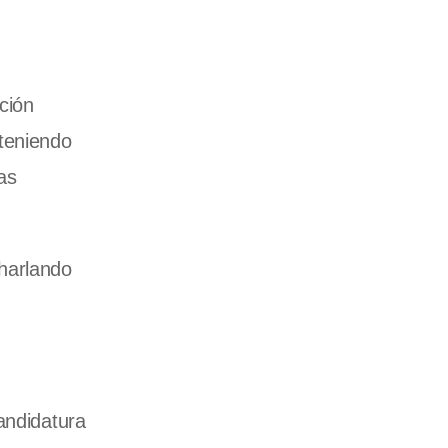
ción
nteniendo
as
charlando
andidatura