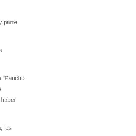
y parte
a
ón “Pancho
e
a haber
, las