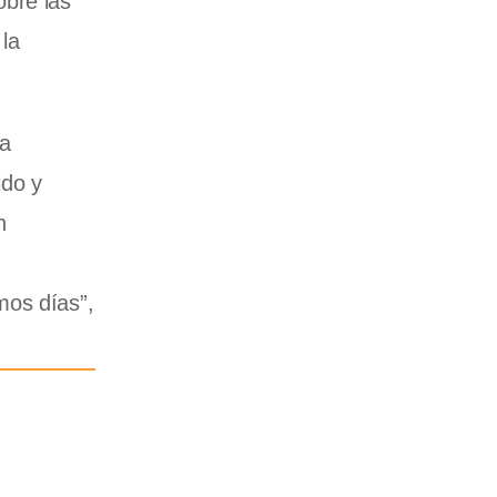
obre las
 la
la
ido y
n
mos días”,