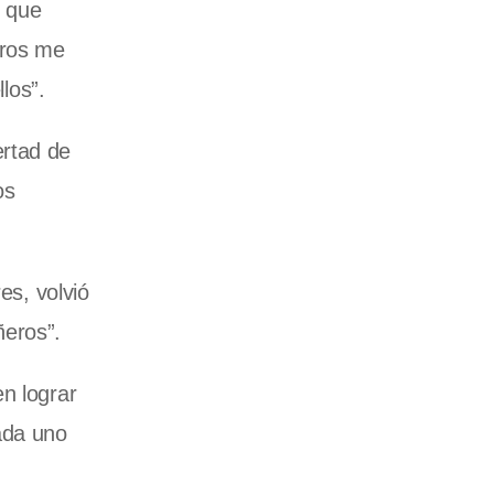
e que
eros me
los”.
ertad de
os
es, volvió
ñeros”.
n lograr
ada uno