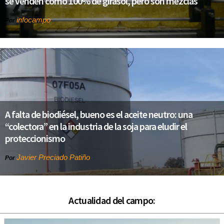
se venden como 100% de girasol, pero son mezclas
infocampo
Por
A falta de biodiésel, bueno es el aceite neutro: una
“colectora” en la industria de la soja para eludir el
proteccionismo
Javier Preciado Patiño
Por
Actualidad del campo: