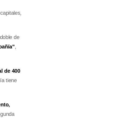
capitales,
 doble de
pañía”
,
al de 400
ía tiene
nto,
egunda