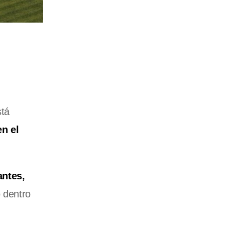
stá
n el
ntes,
 dentro