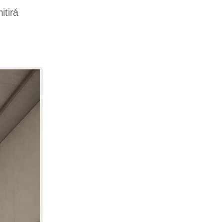
itirá