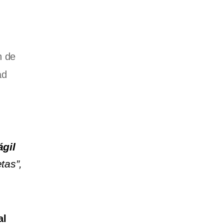
n de
ad
gil
tas”,
al