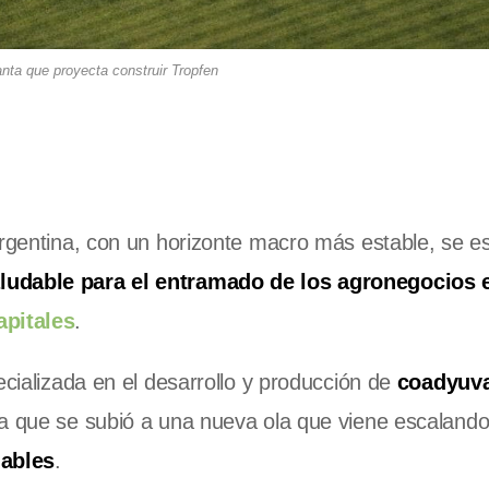
anta que proyecta construir Tropfen
Argentina, con un horizonte macro más estable, se e
ludable para el entramado de los agronegocios e
pitales
.
ecializada en el desarrollo y producción de
coadyuva
la que se subió a una nueva ola que viene escalando
ables
.