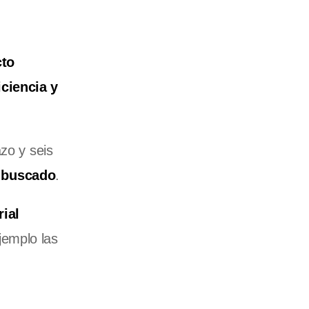
cto
iciencia y
zo y seis
e buscado
.
ial
jemplo las