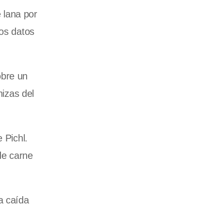
 lana por
Los datos
obre un
nizas del
 Pichl.
de carne
a caída