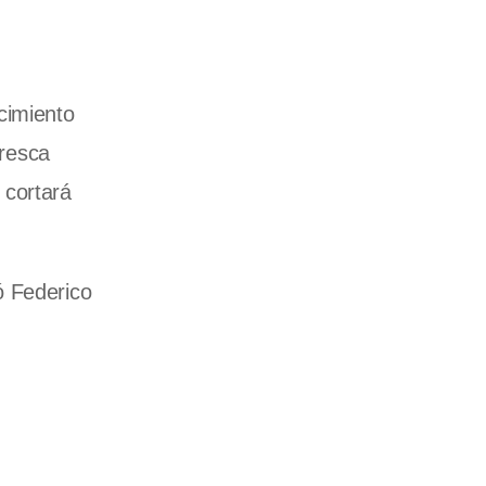
cimiento
fresca
 cortará
ó Federico