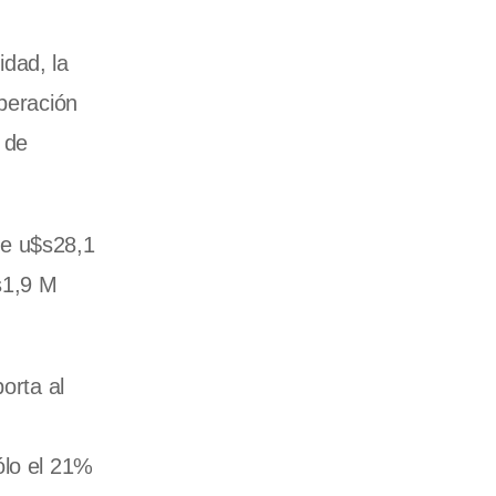
idad, la
peración
 de
de u$s28,1
s1,9 M
orta al
ólo el 21%