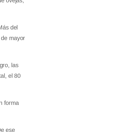
de ovejas,
Más
del
a de mayor
gro, las
al, el 80
en forma
De ese