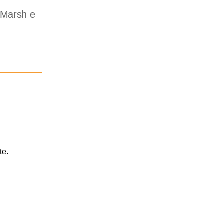
y Marsh e
te.