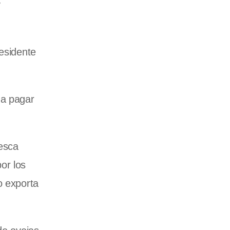
y
residente
 a pagar
resca
or los
o exporta