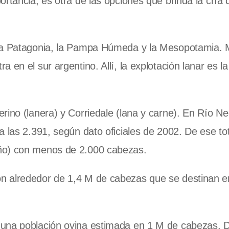
rtancia, es otra de las opciones que brinda la cría 
la Patagonia
,
la Pampa Húmeda
y
la Mesopotamia. 
 en el sur argentino. Allí, la explotación lanar es l
rino (lanera) y Corriedale (lana y carne). En Río Ne
 las 2.391, según dato oficiales de 2002. De ese tot
año) con menos de 2.000 cabezas.
con alrededor de 1,4 M de cabezas que se destinan 
 una población ovina estimada en 1 M de cabezas. 