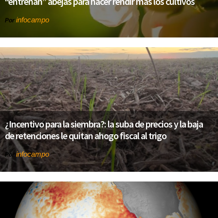
“entrenan” abejas para hacer rendir más los cultivos
infocampo
Por
¿Incentivo para la siembra?: la suba de precios y la baja
de retenciones le quitan ahogo fiscal al trigo
infocampo
Por