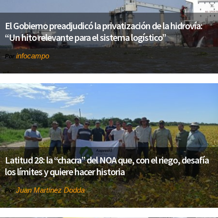
El Gobierno preadjudicó la privatización de la hidrovía:
“Un hito relevante para el sistema logístico”
infocampo
Por
Latitud 28: la “chacra” del NOA que, con el riego, desafía
los límites y quiere hacer historia
Juan Martínez Dodda
Por