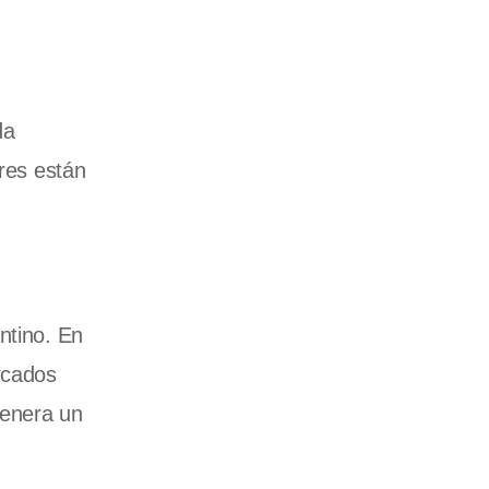
da
ores están
ntino. En
rcados
genera un