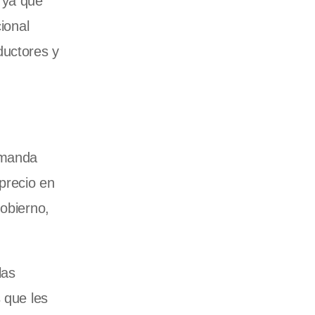
 ya que
ional
ductores y
emanda
precio en
gobierno,
las
 que les