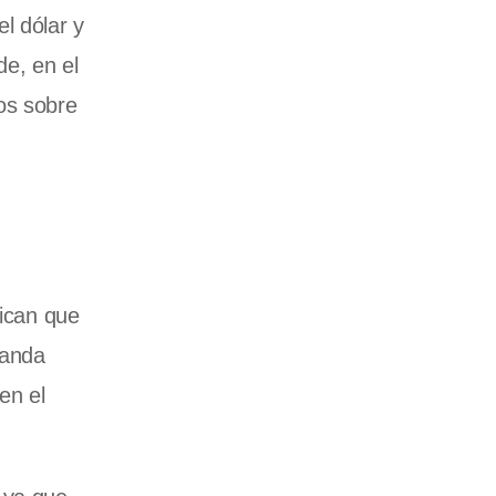
l dólar y
de, en el
os sobre
dican que
manda
en el