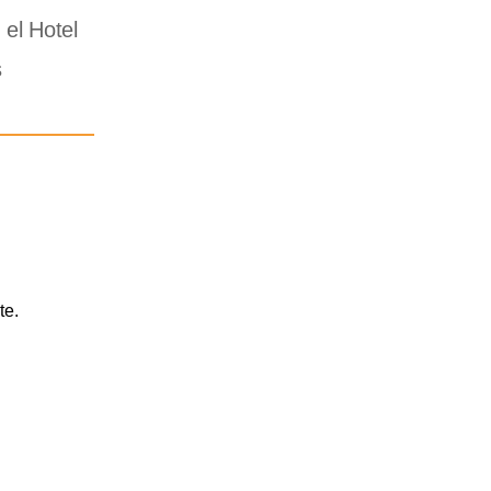
 el Hotel
s
te.