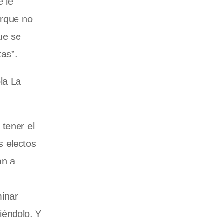
 le
orque no
ue se
as”.
la La
 tener el
s electos
an a
minar
iéndolo. Y