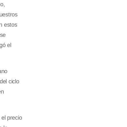
o,
nuestros
en estos
ese
gó el
ano
el ciclo
en
el precio