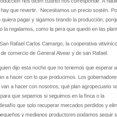
roducción nos dicen cuanto nos corresponde. A nadie
o hay que revertir. Necesitamos un precio sostén. P
 quiera pagar y sigamos tirando la producción, porq
 la regalamos, como la pera que quedó en las plant
San Rafael Carlos Camargo, la cooperativa vitiviníco
de comercio de General Alvear y de san Rafael.
lguien dijo esta noche que no tenemos que esperar a
an a hacer con lo que producimos. Los gobernadore
é van a hacer con nosotros, qué plan agropecuario v
 para que sepamos si seguimos en la finca o la
esafío que solo recuperar mercados perdidos y eli
 pequeños y medianos productores podamos seguir s