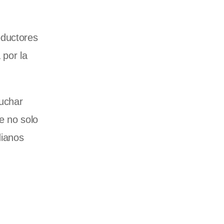
oductores
 por la
luchar
e no solo
dianos