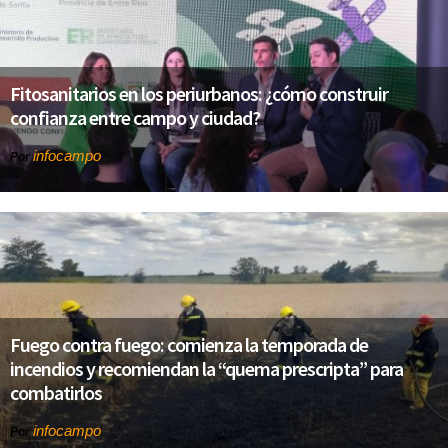
Fitosanitarios en los periurbanos: ¿cómo construir
confianza entre campo y ciudad?
infocampo
Por
Fuego contra fuego: comienza la temporada de
incendios y recomiendan la “quema prescripta” para
combatirlos
infocampo
Por