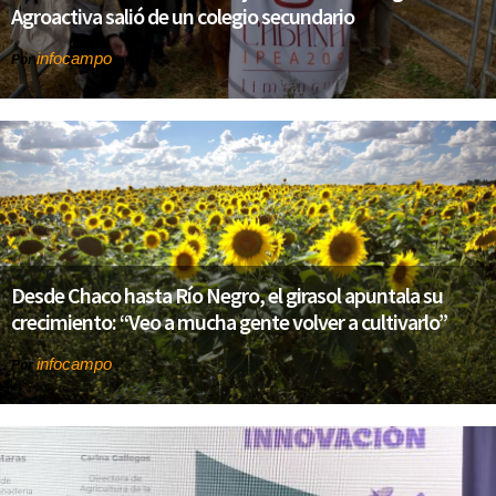
Agroactiva salió de un colegio secundario
infocampo
Por
Desde Chaco hasta Río Negro, el girasol apuntala su
crecimiento: “Veo a mucha gente volver a cultivarlo”
infocampo
Por