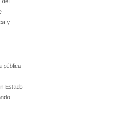
 del
e
ca y
a pública
un Estado
ando