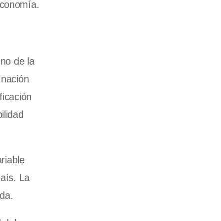
economía.
ino de la
 nación
ficación
ilidad
riable
país. La
uda.