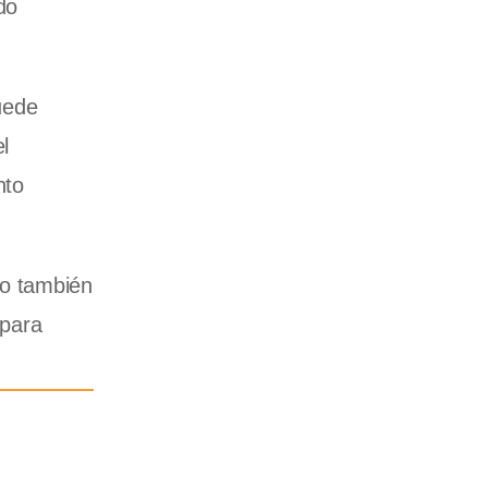
do
uede
l
nto
no también
 para