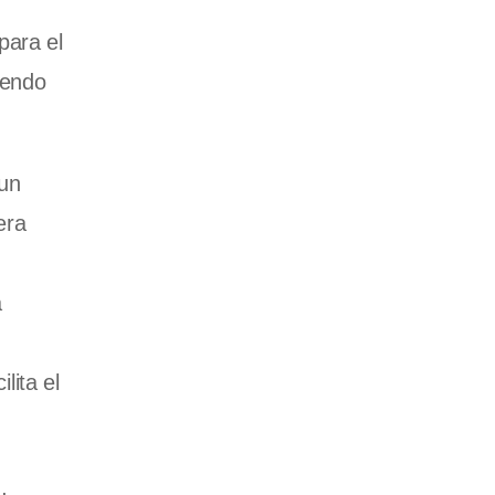
para el
yendo
 un
era
a
lita el