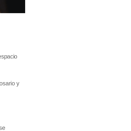
espacio
osario y
se