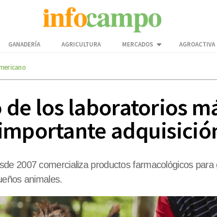
GANADERÍA
AGRICULTURA
MERCADOS
AGROACTIVA
americano
de los laboratorios má
importante adquisició
sde 2007 comercializa productos farmacológicos para
ueños animales.