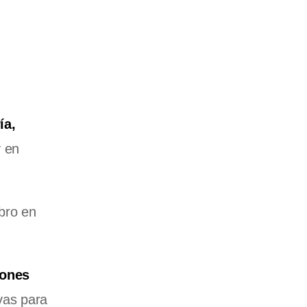
ía,
 en
ubro en
iones
vas para