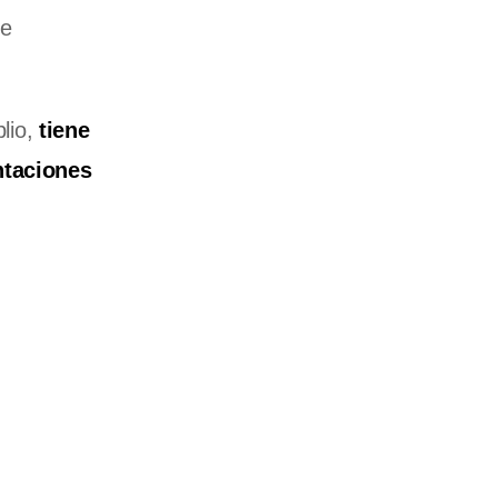
de
plio,
tiene
ntaciones