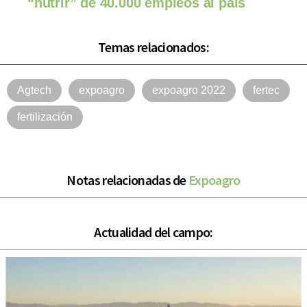
“nutrir” de 40.000 empleos al país
Temas relacionados:
Agtech
expoagro
expoagro 2022
fertec
fertilización
Notas relacionadas de
Expoagro
Actualidad del campo: