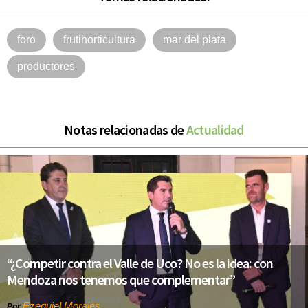
foro
frutihorticultura
mar del plata
productores
Notas relacionadas de
Actualidad
“¿Competir contra el Valle de Uco? No es la idea: con
Mendoza nos tenemos que complementar”
Ezequiel Morales
Por