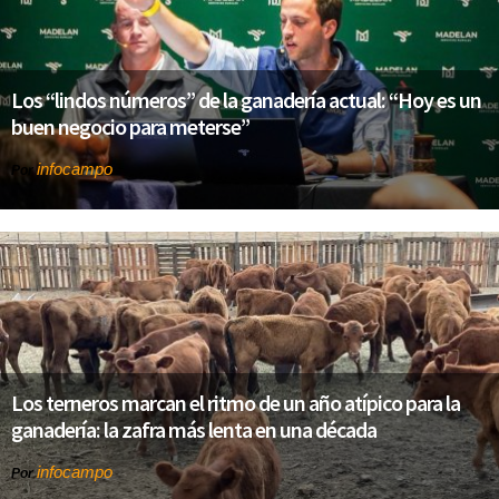
Los “lindos números” de la ganadería actual: “Hoy es un
buen negocio para meterse”
infocampo
Por
Los terneros marcan el ritmo de un año atípico para la
ganadería: la zafra más lenta en una década
infocampo
Por