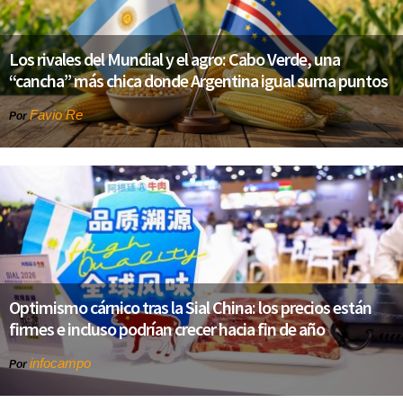
Los rivales del Mundial y el agro: Cabo Verde, una
“cancha” más chica donde Argentina igual suma puntos
Favio Re
Por
Optimismo cárnico tras la Sial China: los precios están
firmes e incluso podrían crecer hacia fin de año
infocampo
Por