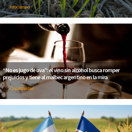
infocampo
Por
“No es jugo de uva”: el vino sin alcohol busca romper
prejuicios y tiene al malbec argentino en la mira
Columnistas
Por