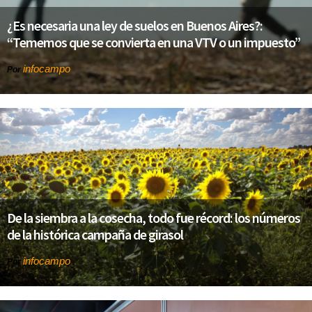
¿Es necesaria una ley de suelos en Buenos Aires?:
“Tememos que se convierta en una VTV o un impuesto”
infocampo
Por
De la siembra a la cosecha, todo fue récord: los números
de la histórica campaña de girasol
infocampo
Por