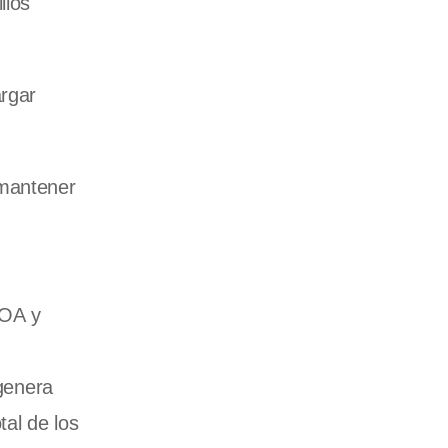
llos
argar
 mantener
NOA y
 genera
tal de los