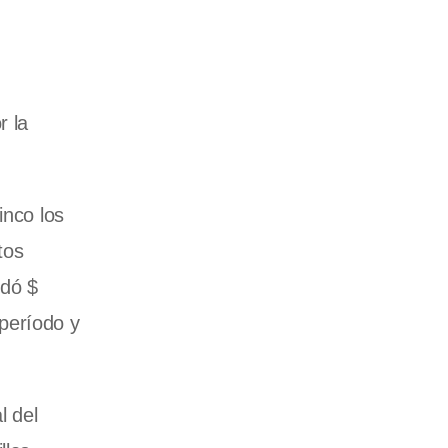
r la
inco los
tos
udó $
período y
l del