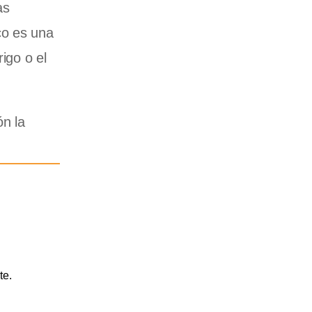
as
co es una
igo o el
ón la
te.