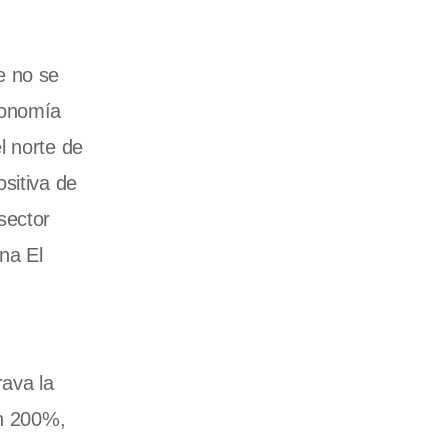
e no se
conomía
l norte de
sitiva de
 sector
na El
rava la
un 200%,